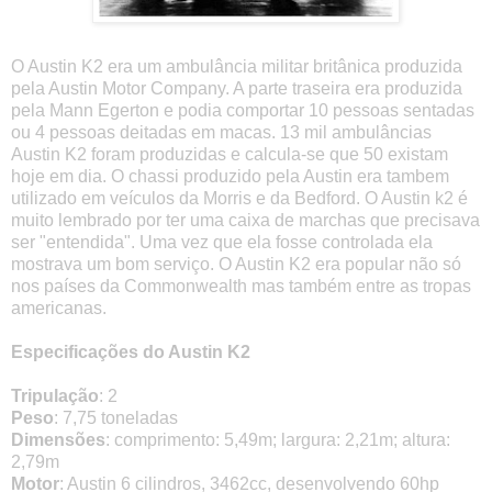
O Austin K2 era um ambulância militar britânica produzida
pela Austin Motor Company. A parte traseira era produzida
pela Mann Egerton e podia comportar 10 pessoas sentadas
ou 4 pessoas deitadas em macas. 13 mil ambulâncias
Austin K2 foram produzidas e calcula-se que 50 existam
hoje em dia. O chassi produzido pela Austin era tambem
utilizado em veículos da Morris e da Bedford. O Austin k2 é
muito lembrado por ter uma caixa de marchas que precisava
ser "entendida". Uma vez que ela fosse controlada ela
mostrava um bom serviço. O Austin K2 era popular não só
nos países da Commonwealth mas também entre as tropas
americanas.
Especificações do Austin K2
Tripulação
: 2
Peso
: 7,75 toneladas
Dimensões
: comprimento: 5,49m; largura: 2,21m; altura:
2,79m
Motor
: Austin 6 cilindros, 3462cc, desenvolvendo 60hp